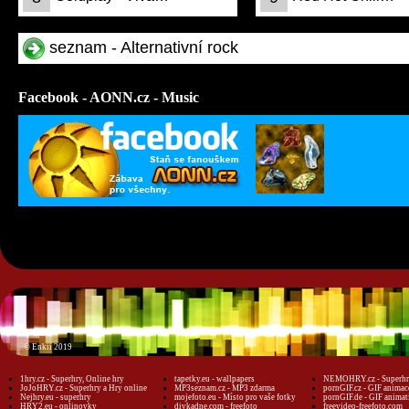
seznam - Alternativní rock
Facebook - AONN.cz - Music
© Enkii 2019
1hry.cz - Superhry, Online hry
tapetky.eu - wallpapers
NEMOHRY.cz - Superhry
JoJoHRY.cz - Superhry a Hry online
MP3seznam.cz - MP3 zdarma
pornGIF.cz - GIF animac
Nejhry.eu - superhry
mojefoto.eu - Místo pro vaše fotky
pornGIF.de - GIF animat
HRY2.eu - onlinovky
divkadne.com - freefoto
freevideo-freefoto.com