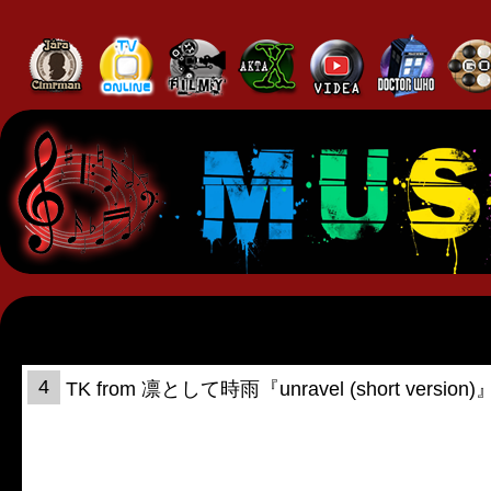
4
TK from 凛として時雨『unravel (short version)