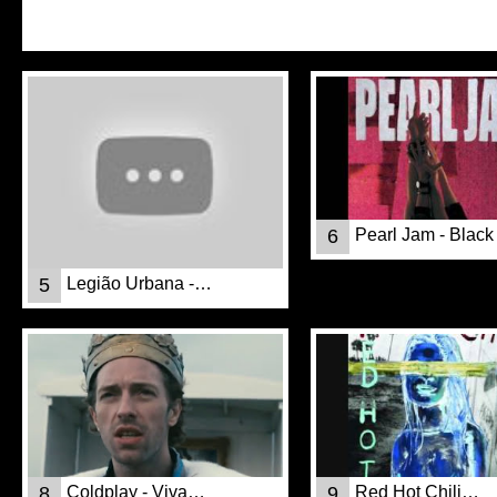
6
Pearl Jam - Black
5
Legião Urbana -…
8
Coldplay - Viva…
9
Red Hot Chili…