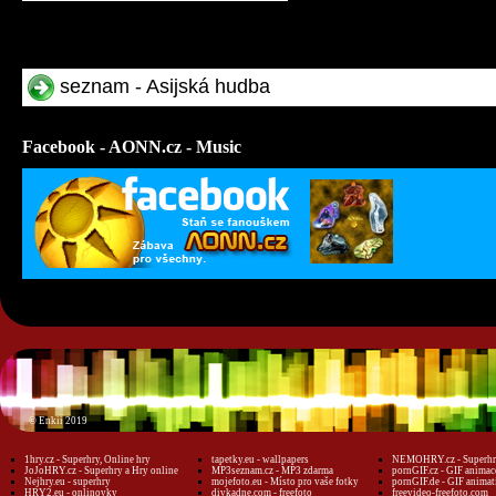
seznam - Asijská hudba
Facebook - AONN.cz - Music
© Enkii 2019
1hry.cz - Superhry, Online hry
tapetky.eu - wallpapers
NEMOHRY.cz - Superhry
JoJoHRY.cz - Superhry a Hry online
MP3seznam.cz - MP3 zdarma
pornGIF.cz - GIF animac
Nejhry.eu - superhry
mojefoto.eu - Místo pro vaše fotky
pornGIF.de - GIF animat
HRY2.eu - onlinovky
divkadne.com - freefoto
freevideo-freefoto.com