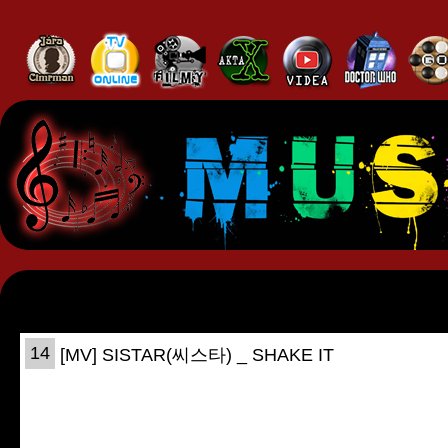
14
[MV] SISTAR(씨스타) _ SHAKE IT