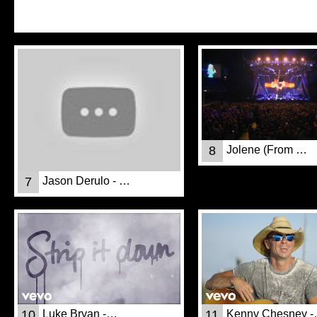
8
Jolene (From …
7
Jason Derulo - …
10
Luke Bryan -…
11
Kenny Chesney 