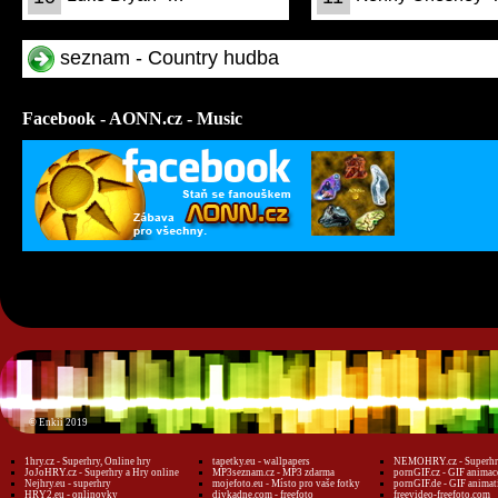
seznam - Country hudba
Facebook - AONN.cz - Music
© Enkii 2019
1hry.cz - Superhry, Online hry
tapetky.eu - wallpapers
NEMOHRY.cz - Superhry
JoJoHRY.cz - Superhry a Hry online
MP3seznam.cz - MP3 zdarma
pornGIF.cz - GIF animac
Nejhry.eu - superhry
mojefoto.eu - Místo pro vaše fotky
pornGIF.de - GIF animat
HRY2.eu - onlinovky
divkadne.com - freefoto
freevideo-freefoto.com